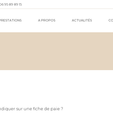
06 95 89 89 15
GESTION D
PERSONNEL
PRESTATIONS
A PROPOS
ACTUALITÉS
C
CONSULTAT
GESTION
STION DU
RSONNEL
NSULTATION RH
GESTION DE PAIE
ndiquer sur une fiche de paie ?