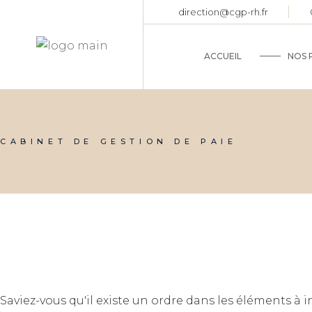
Skip
direction@cgp-rh.fr
to
the
content
ACCUEIL
NOS 
GE
PE
CABINET DE GESTION DE PAIE
CO
Saviez-vous qu'il existe un ordre dans les éléments à i