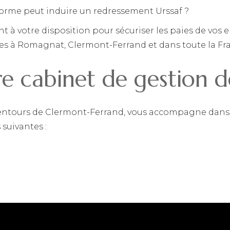
orme peut induire un redressement Urssaf ?
nt à votre disposition pour sécuriser les paies de vos
uées à Romagnat, Clermont-Ferrand et dans toute la Fr
re cabinet de gestion d
ntours de Clermont-Ferrand, vous accompagne dans l’e
 suivantes :