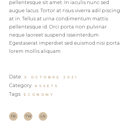
pellentesque sit amet. In iaculis nunc sed
augue lacus. Tortor at risus viverra adil piscing
at in. Tellus at urna condimentum mattis
pellentesque id. Orci porta non pulvinar
neque laoreet suspend isseinterdum.
Egestaserat imperdiet sed euismod nisi porta
lorem mollis aliquam.
Date:
5 OCTOBRE 2021
Category:
ASSETS
Tags:
ECONOMY
FB
TW
LN