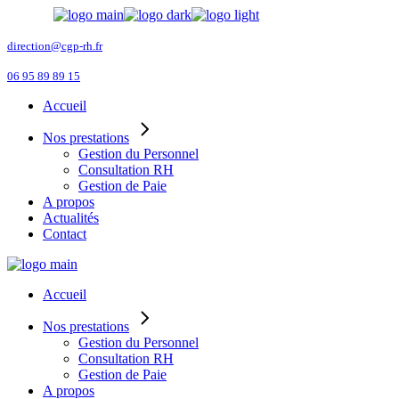
Skip
to
the
direction@cgp-rh.fr
content
06 95 89 89 15
Accueil
Nos prestations
Gestion du Personnel
Consultation RH
Gestion de Paie
A propos
Actualités
Contact
Accueil
Nos prestations
Gestion du Personnel
Consultation RH
Gestion de Paie
A propos