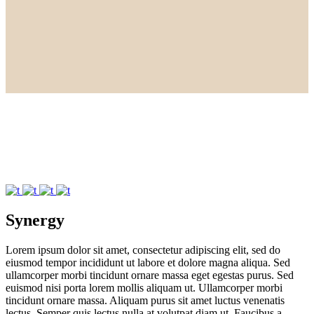
Synergy
Lorem ipsum dolor sit amet, consectetur adipiscing elit, sed do
eiusmod tempor incididunt ut labore et dolore magna aliqua. Sed
ullamcorper morbi tincidunt ornare massa eget egestas purus. Sed
euismod nisi porta lorem mollis aliquam ut. Ullamcorper morbi
tincidunt ornare massa. Aliquam purus sit amet luctus venenatis
lectus. Semper quis lectus nulla at volutpat diam ut. Faucibus a