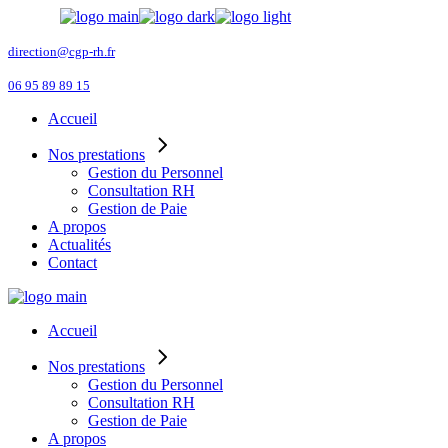
Skip
to
the
direction@cgp-rh.fr
content
06 95 89 89 15
Accueil
Nos prestations
Gestion du Personnel
Consultation RH
Gestion de Paie
A propos
Actualités
Contact
Accueil
Nos prestations
Gestion du Personnel
Consultation RH
Gestion de Paie
A propos